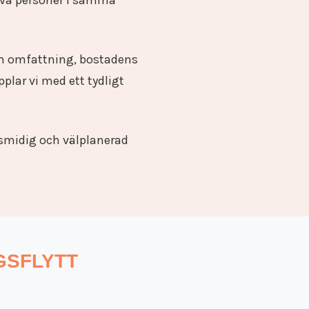
 två personer i samma
nom omfattning, bostadens
plar vi med ett tydligt
 smidig och välplanerad
GSFLYTT