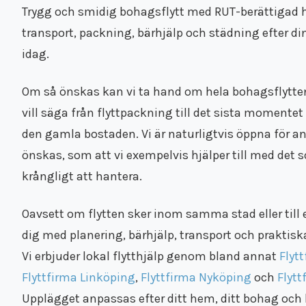
Trygg och smidig bohagsflytt med RUT-berättigad hj
transport, packning, bärhjälp och städning efter di
idag.
Om så önskas kan vi ta hand om hela bohagsflytten f
vill säga från flyttpackning till det sista momente
den gamla bostaden. Vi är naturligtvis öppna för 
önskas, som att vi exempelvis hjälper till med det 
krångligt att hantera.
Oavsett om flytten sker inom samma stad eller till e
dig med planering, bärhjälp, transport och praktis
Vi erbjuder lokal flytthjälp genom bland annat
Flyt
Flyttfirma Linköping
,
Flyttfirma Nyköping
och
Flyt
Upplägget anpassas efter ditt hem, ditt bohag och 