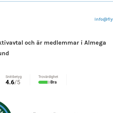
info@fly
ektivavtal och är medlemmar i Almega
bund