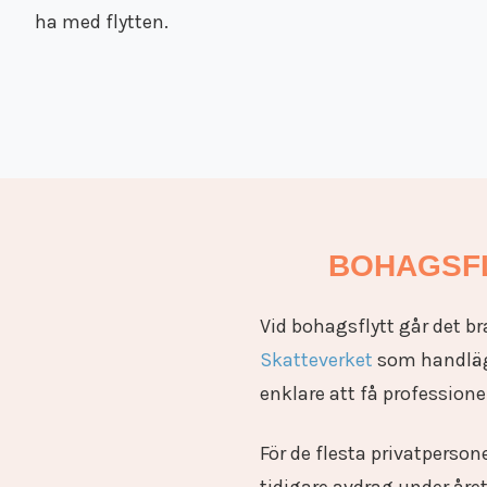
ha med flytten.
BOHAGSFL
Vid bohagsflytt går det b
Skatteverket
som handlägg
enklare att få professione
För de flesta privatperson