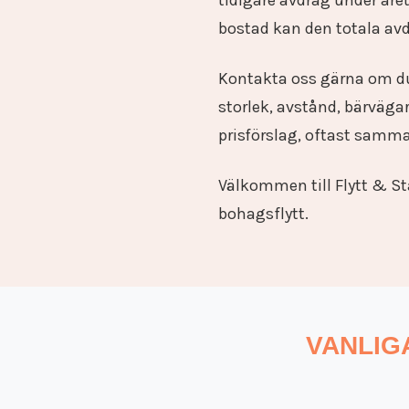
tidigare avdrag under åre
bostad kan den totala avdr
Kontakta oss gärna om du 
storlek, avstånd, bärvägar
prisförslag, oftast samm
Välkommen till Flytt & St
bohagsflytt.
VANLIG