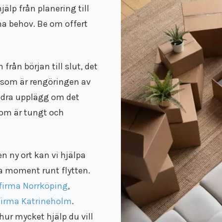
älp från planering till
na behov. Be om offert
rån början till slut, det
t som är rengöringen av
andra upplägg om det
som är tungt och
n ny ort kan vi hjälpa
ka moment runt flytten.
tfirma Norrköping
,
tfirma Katrineholm
.
hur mycket hjälp du vill