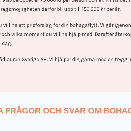
t. Maxbeloppet är 75 000 kr per person och år. Finns det
agsmöjligheten därför bli upp till 150 000 kr per år.
vill ha ett prisförslag för din bohagsflytt. Vi går ige
 och vilka moment du vill ha hjälp med. Därefter återkop
a dag.
ädjouren Sverige AB. Vi hjälper dig gärna med en trygg,
A FRÅGOR OCH SVAR OM BOHA