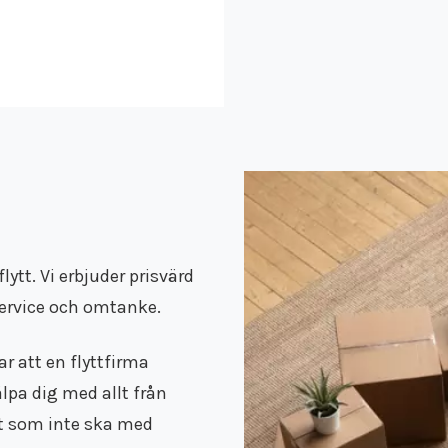
lytt. Vi erbjuder prisvärd
service och omtanke.
r att en flyttfirma
lpa dig med allt från
det som inte ska med