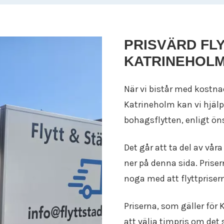
ige är din flyttfirma i Katrineholm och hjälper dig räkna
a trånga passager/innergårdar eller tunga objekt.
tnaden.
rys kvällen innan. Flytt & Städjouren Sverige kan lever
PRISVÄRD FLY
a och adressinfo (portkod, parkering, hiss) så får du en 
rma i Katrineholm skräddarsyr vi bemanning och tidslinje
KATRINEHOL
När vi bistår med kostna
Katrineholm kan vi hjälp
bohagsflytten, enligt ö
Det går att ta del av vår
ner på denna sida. Prise
noga med att flyttprisern
Priserna, som gäller för 
att välja timpris om det