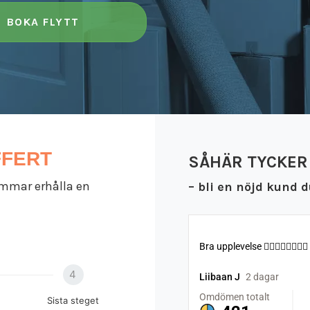
BOKA FLYTT
FFERT
SÅHÄR TYCKER
timmar erhålla en
– bli en nöjd kund d
4
Sista steget