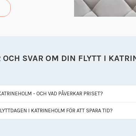
 OCH SVAR OM DIN FLYTT I KATR
 KATRINEHOLM - OCH VAD PÅVERKAR PRISET?
LYTTDAGEN I KATRINEHOLM FÖR ATT SPARA TID?
tadens storlek, mängden kartonger/möbler, våningsplan
atrineholm. Tillval som packhjälp, montering och magas
 håll vikten runt 20-25 kg och packa skört tätt. Boka hi