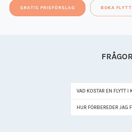
GRATIS PRISFÖRSLAG
BOKA FLYTT
FRÅGOR
VAD KOSTAR EN FLYTT I
HUR FÖRBEREDER JAG F
Priset påverkas av bos
samt avstånd i/kring K
Märk kartonger per rum,