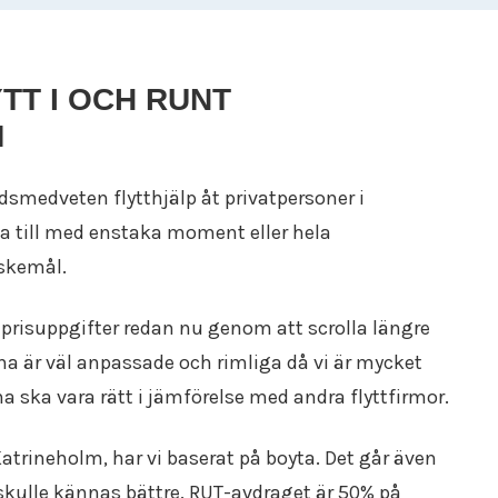
 rätt och nyttja RUT-
era emballage och
TT I OCH RUNT
träffsäker offert och
 efter dina tider.
M
dsmedveten flytthjälp åt privatpersoner i
a till med enstaka moment eller hela
nskemål.
a prisuppgifter redan nu genom att scrolla längre
rna är väl anpassade och rimliga då vi är mycket
a ska vara rätt i jämförelse med andra flyttfirmor.
Katrineholm, har vi baserat på boyta. Det går även
 skulle kännas bättre. RUT-avdraget är 50% på