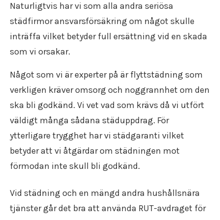
Flyttfirma Tumba
Naturligtvis har vi som alla andra seriösa
Flyttfirma Tyresö
städfirmor ansvarsförsäkring om något skulle
Flyttfirma utomlands
inträffa vilket betyder full ersättning vid en skada
Flyttfirma Vimmerby
som vi orsakar.
Flyttfirma Vingåker
Flyttfirma Ydre
Något som vi är experter på är flyttstädning som
Flyttfirma Åkers Styckebruk
Flyttfirma Åland
verkligen kräver omsorg och noggrannhet om den
Flyttfirma Åtvidaberg
ska bli godkänd. Vi vet vad som krävs då vi utfört
Flyttfirma Ödeshög
väldigt många sådana städuppdrag. För
Flyttfirma Söderort
ytterligare trygghet har vi städgaranti vilket
Flyttfirma Södermanland
Flyttfirma Västmanland
betyder att vi åtgärdar om städningen mot
Flyttfirma Östergötland
förmodan inte skull bli godkänd.
Internationell flyttfirma
Vid städning och en mängd andra hushållsnära
tjänster går det bra att använda RUT-avdraget för