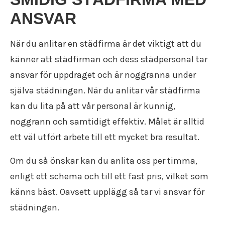
Flyttfirma Mariefred
ANSVAR
Flyttfirma Nacka
Flyttfirma Nora
När du anlitar en städfirma är det viktigt att du
Flyttfirma Norberg
Flyttfirma Norge
känner att städfirman och dess städpersonal tar
Flyttfirma Nykvarn
ansvar för uppdraget och är noggranna under
Flyttfirma Nynäshamn
själva städningen. När du anlitar vår städfirma
Flyttfirma Nässjö
kan du lita på att vår personal är kunnig,
Flyttfirma Oxelösund
Flyttfirma Sala
noggrann och samtidigt effektiv. Målet är alltid
Flyttfirma Saltsjöbaden
ett väl utfört arbete till ett mycket bra resultat.
Flyttfirma Skinnskatteberg
Flyttfirma Skänninge
Om du så önskar kan du anlita oss per timma,
Flyttfirma Stockholm Tyskland
enligt ett schema och till ett fast pris, vilket som
Flyttfirma Surahammar
känns bäst. Oavsett upplägg så tar vi ansvar för
Flyttfirma Sverige
Flyttfirma Tranås
städningen.
Flyttfirma Trosa