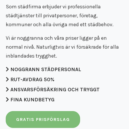
Flyttfirma Katrineholm
Flyttstädning Oxelösund
Som städfirma erbjuder vi professionella
Återvinning
Flyttfirma Strängnäs
Flyttstädning Söderköping
Återbruk
städtjänster till privatpersoner, företag,
Flyttfirma Valdemarsvik
Flyttstädning Gnesta
Flyttpackning
Flyttfirma Västervik
kommuner och alla övriga med ett städbehov.
Flyttstädning Flen
Flyttkartonger
Flyttfirma Vadstena
Flyttstädning Trosa
Byggstädning
Flyttfirma Jönköping
Vi är noggranna och våra priser ligger på en
Flyttstädning Järna
Företagsstädning
Flyttfirma Aneby
normal nivå. Naturligtvis är vi försäkrade för alla
Flyttstädning Kungsör
Kontorsstädning
Flyttfirma Arboga
Flyttstädning Nykvarn
inblandades trygghet.
Slutstädning
Flyttfirma Askersund
Flyttstädning Torshälla
Städfirma
Flyttfirma Boxholm
Flyttstädning Kolmården
NOGGRANN STÄDPERSONAL
Transportföretag
Flyttfirma Degerfors
Flyttstädning Åtvidaberg
KONTAKT
RUT-AVDRAG 50%
Flyttfirma Eksjö
Flyttstädning Valdemarsvik
Flyttfirma Enköping
Kontakt
Flyttstädning Borensberg
GRATIS OFFERT
ANSVARSFÖRSÄKRING OCH TRYGGT
Flyttfirma Europa
Flyttfirma pris
Flyttstädning Mariefred
FINA KUNDBETYG
Flyttfirma Fagersta
Flyttstädning pris
Flyttstädning Vingåker
Flyttfirma Finland
Vi är en Reco flyttfirma
Flyttstädning Ödeshög
Flyttfirma Fjugesta
Kundomdömen
Flyttstädning Vadstena
GRATIS PRISFÖRSLAG
Flyttfirma Flen
Om oss
Flyttstädning Östergötland
Flyttfirma Gnesta
Rutavdrag