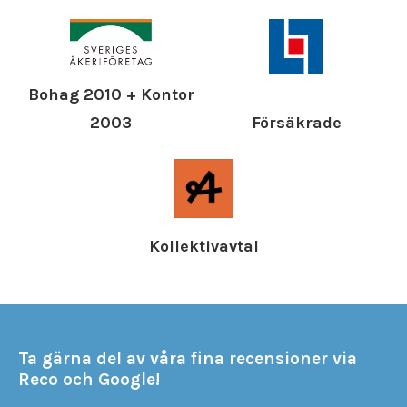
Bohag 2010 + Kontor
Försäkrade
2003
Kollektivavtal
Ta gärna del av våra fina recensioner via
Reco och Google!