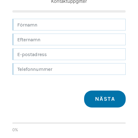
Kontaktuppgifter
Flyttfirma Gränna
Flyttfirma Gustavsberg
Flyttfirma Göteborg Stockholm
Flyttfirma Hallsberg
Flyttfirma Hallstahammar
Flyttfirma Haninge
Flyttfirma Huddinge
Flyttfirma Järna
Flyttfirma Karlskoga
Flyttfirma Kinda
Flyttfirma Kumla
Flyttfirma Kungsör
Flyttfirma Köpenhamn
NÄSTA
Flyttfirma Köping
Flyttfirma Lindesberg
Flyttfirma Långflytt
Flyttfirma Malmköping
0%
Flyttfirma Malmö Stockholm