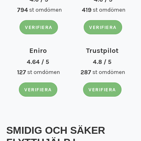
Flyttfirma Tumba
794
st omdömen
419
st omdömen
Flyttfirma Tyresö
Flyttfirma utomlands
Flyttfirma Vimmerby
VERIFIERA
VERIFIERA
Flyttfirma Vingåker
Flyttfirma Ydre
Flyttfirma Åkers Styckebruk
Eniro
Trustpilot
Flyttfirma Åland
4.64 / 5
4.8 / 5
Flyttfirma Åtvidaberg
127
st omdömen
287
st omdömen
Flyttfirma Ödeshög
Flyttfirma Söderort
Flyttfirma Södermanland
VERIFIERA
VERIFIERA
Flyttfirma Västmanland
Flyttfirma Östergötland
Internationell flyttfirma
FLYTTSTÄDNING
SMIDIG OCH SÄKER
Flyttstädning Norrköping
TJÄNSTER
Flyttstädning Linköping
Bohagsflytt
KONTAKT