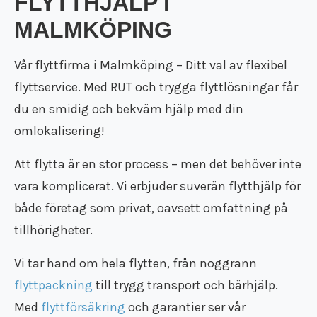
FLYTTHJÄLP I
Flyttstädning Eskilstuna
Bortforsling
Kontakt
MALMKÖPING
Flyttstädning Södertälje
GRATIS OFFERT
Flyttstädning
Flyttfirma pris
Flyttstädning Nyköping
Dödsbo
Flyttstädning pris
Flyttstädning Motala
Vår
flyttfirma i Malmköping
– Ditt val av flexibel
Företagsflytt
Vi är en Reco flyttfirma
Flyttstädning Mjölby
Kontorsflytt
flyttservice. Med RUT och trygga flyttlösningar får
Kundomdömen
Flyttstädning Katrineholm
Distansflytt
Om oss
du en smidig och bekväm hjälp med din
Flyttstädning Finspång
Utlandsflytt
Rutavdrag
Flyttstädning Strängnäs
omlokalisering!
Magasinering
Flytt försäkring
Flyttstädning Oxelösund
Återvinning
Trafiktillstånd
Flyttstädning Söderköping
Att flytta är en stor process – men det behöver inte
Återbruk
Kollektivavtal
Flyttstädning Gnesta
vara komplicerat. Vi erbjuder suverän flytthjälp för
Flyttpackning
Användarvillkor
Flyttstädning Flen
Flyttkartonger
både företag som privat, oavsett omfattning på
Anslut ditt företag
Flyttstädning Trosa
Byggstädning
Nyheter
tillhörigheter.
Flyttstädning Järna
Företagsstädning
Flyttstädning Kungsör
Kontorsstädning
Vi tar hand om hela flytten, från noggrann
Flyttstädning Nykvarn
Slutstädning
Flyttstädning Torshälla
flyttpackning
till trygg transport och bärhjälp.
Städfirma
Flyttstädning Kolmården
Med
flyttförsäkring
och garantier ser vår
Transportföretag
Flyttstädning Åtvidaberg