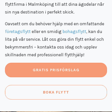
flyttfirma i Malmköping
till att dina ägodelar når
Flyttstädning Valdemarsvik
sin nya destination i perfekt skick.
Flyttstädning Borensberg
Flyttstädning Mariefred
Oavsett om du behöver hjälp med en omfattande
Flyttstädning Vingåker
Flyttstädning Ödeshög
företagsflytt
eller en smidig
bohagsflytt
, kan du
Flyttstädning Vadstena
lita på vår service. Låt oss göra din flytt enkel och
Flyttstädning Östergötland
bekymmersfri – kontakta oss idag och upplev
Flyttstädning Södermanland
skillnaden med professionell flytthjälp!
GRATIS PRISFÖRSLAG
BOKA FLYTT