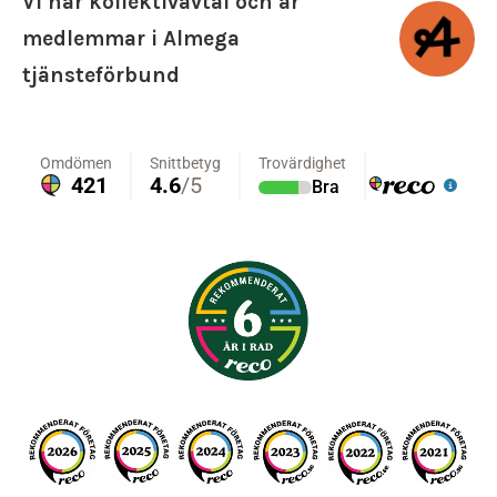
Vi har kollektivavtal och är
medlemmar i Almega
tjänsteförbund