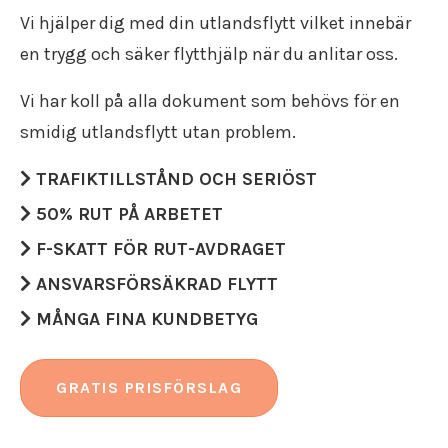
Flyttfirma Katrineholm
Flyttstädning Oxelösund
Vi hjälper dig med din utlandsflytt vilket innebär
Återvinning
Flyttfirma Strängnäs
Flyttstädning Söderköping
Återbruk
en trygg och säker flytthjälp när du anlitar oss.
Flyttfirma Valdemarsvik
Flyttstädning Gnesta
Flyttpackning
Flyttfirma Västervik
Flyttstädning Flen
Flyttkartonger
Vi har koll på alla dokument som behövs för en
Flyttfirma Vadstena
Flyttstädning Trosa
Byggstädning
Flyttfirma Jönköping
smidig utlandsflytt utan problem.
Flyttstädning Järna
Företagsstädning
Flyttfirma Aneby
Flyttstädning Kungsör
Kontorsstädning
TRAFIKTILLSTÅND OCH SERIÖST
Flyttfirma Arboga
Flyttstädning Nykvarn
Slutstädning
Flyttfirma Askersund
Flyttstädning Torshälla
50% RUT PÅ ARBETET
Städfirma
Flyttfirma Boxholm
Flyttstädning Kolmården
Transportföretag
F-SKATT FÖR RUT-AVDRAGET
Flyttfirma Degerfors
Flyttstädning Åtvidaberg
KONTAKT
Flyttfirma Eksjö
ANSVARSFÖRSÄKRAD FLYTT
Flyttstädning Valdemarsvik
Flyttfirma Enköping
Kontakt
Flyttstädning Borensberg
GRATIS OFFERT
MÅNGA FINA KUNDBETYG
Flyttfirma Europa
Flyttfirma pris
Flyttstädning Mariefred
Flyttfirma Fagersta
Flyttstädning pris
Flyttstädning Vingåker
Flyttfirma Finland
Vi är en Reco flyttfirma
Flyttstädning Ödeshög
GRATIS PRISFÖRSLAG
Flyttfirma Fjugesta
Kundomdömen
Flyttstädning Vadstena
Flyttfirma Flen
Om oss
Flyttstädning Östergötland
Flyttfirma Gnesta
Rutavdrag