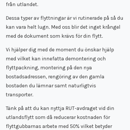
från utlandet.
Flyttfirma Mariefred
Flyttfirma Nacka
Dessa typer av flyttningar är vi rutinerade på så du
Flyttfirma Nora
Flyttfirma Norberg
kan vara helt lugn. Med oss blir det inget krångel
Flyttfirma Norge
med de dokument som krävs för din flytt.
Flyttfirma Nykvarn
Flyttfirma Nynäshamn
Vi hjälper dig med de moment du önskar hjälp
Flyttfirma Nässjö
med vilket kan innefatta demontering och
Flyttfirma Oxelösund
flyttpackning, montering på den nya
Flyttfirma Sala
Flyttfirma Saltsjöbaden
bostadsadressen, rengöring av den gamla
Flyttfirma Skinnskatteberg
bostaden du lämnar samt naturligtvis
Flyttfirma Skänninge
transporter.
Flyttfirma Stockholm Tyskland
Flyttfirma Surahammar
Tänk på att du kan nyttja RUT-avdraget vid din
Flyttfirma Sverige
utlandsflytt som då reducerar kostnaden för
Flyttfirma Tranås
Flyttfirma Trosa
flyttgubbarnas arbete med 50% vilket betyder