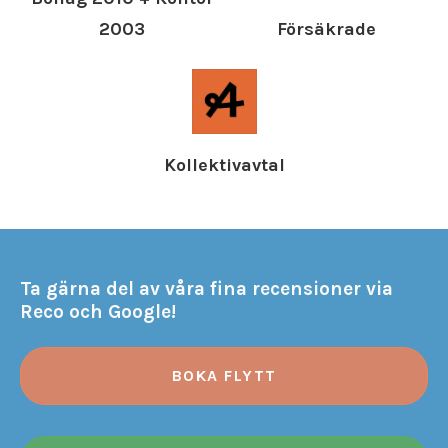
Försäkrade
2003
Kollektivavtal
Ta gärna del av våra fina recensioner via
Reco och Google!
BOKA FLYTT