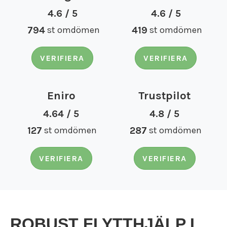
Flyttfirma Tumba
4.6 / 5
4.6 / 5
Flyttfirma Tyresö
794
st omdömen
419
st omdömen
Flyttfirma utomlands
Flyttfirma Vimmerby
Flyttfirma Vingåker
VERIFIERA
VERIFIERA
Flyttfirma Ydre
Flyttfirma Åkers Styckebruk
Flyttfirma Åland
Eniro
Trustpilot
Flyttfirma Åtvidaberg
4.64 / 5
4.8 / 5
Flyttfirma Ödeshög
Flyttfirma Söderort
127
st omdömen
287
st omdömen
Flyttfirma Södermanland
Flyttfirma Västmanland
VERIFIERA
VERIFIERA
Flyttfirma Östergötland
Internationell flyttfirma
FLYTTSTÄDNING
Flyttstädning Norrköping
TJÄNSTER
Flyttstädning Linköping
ROBUST FLYTTHJÄLP I
Bohagsflytt
KONTAKT