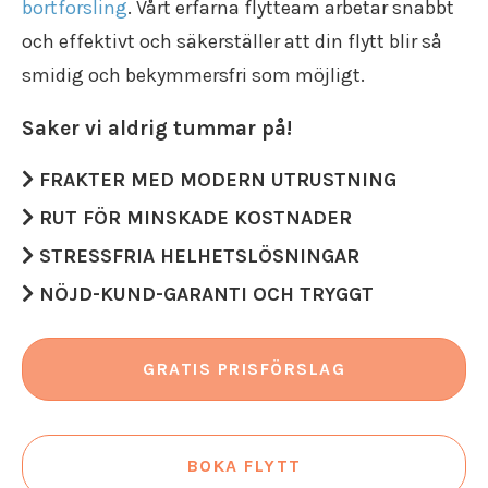
bortforsling
. Vårt erfarna flytteam arbetar snabbt
Flyttstädning Valdemarsvik
och effektivt och säkerställer att
din flytt blir så
Flyttstädning Borensberg
smidig och bekymmersfri
som möjligt.
Flyttstädning Mariefred
Flyttstädning Vingåker
Saker vi aldrig tummar på!
Flyttstädning Ödeshög
Flyttstädning Vadstena
FRAKTER MED MODERN UTRUSTNING
Flyttstädning Östergötland
Flyttstädning Södermanland
RUT FÖR MINSKADE KOSTNADER
STRESSFRIA HELHETSLÖSNINGAR
NÖJD-KUND-GARANTI OCH TRYGGT
GRATIS PRISFÖRSLAG
BOKA FLYTT