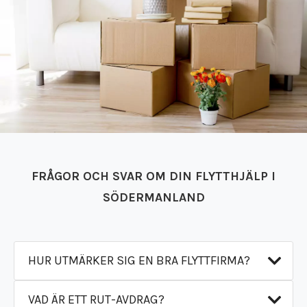
FRÅGOR OCH SVAR OM DIN FLYTTHJÄLP I
SÖDERMANLAND
HUR UTMÄRKER SIG EN BRA FLYTTFIRMA?
VAD ÄR ETT RUT-AVDRAG?
Vår
flyttfirma
är proffs på säker hantering av