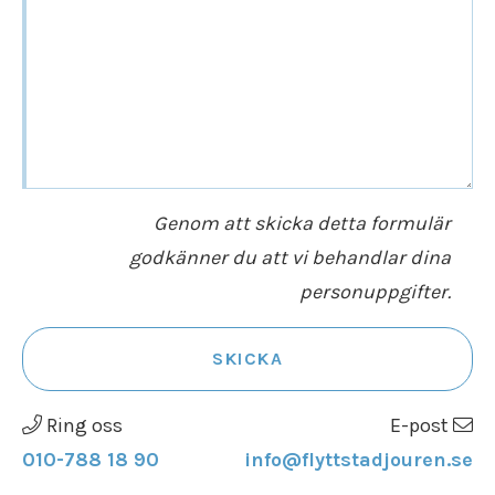
flyttgubbar med att montera dina
tillhörigheter, om så önskas.
Vill du veta mer
kontakta oss
så hjälper vi
gärna till.
Ytterligare orter i landskapet Södermanland
där vi utför flytthjälp:
Genom att skicka detta formulär
godkänner du att vi behandlar dina
Alby
personuppgifter.
Bollmora
Botkyrka
SKICKA
Fittja
Flemingsberg
Ring oss
E-post
Hallunda
010-788 18 90
info@flyttstadjouren.se
Handen