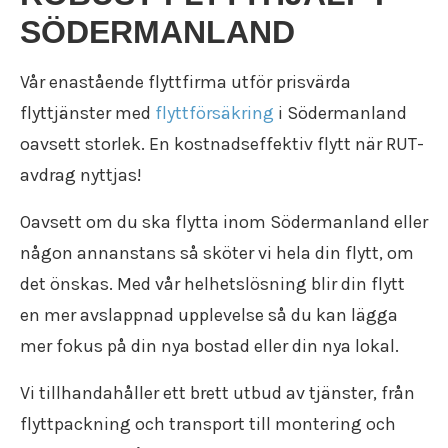
Flyttstädning Eskilstuna
Bortforsling
SÖDERMANLAND
Kontakt
Flyttstädning Södertälje
GRATIS OFFERT
Flyttstädning
Flyttfirma pris
Flyttstädning Nyköping
Dödsbo
Flyttstädning pris
Vår enastående
flyttfirma
utför
prisvärda
Flyttstädning Motala
Företagsflytt
Vi är en Reco flyttfirma
Flyttstädning Mjölby
flyttjänster
med
flyttförsäkring
i Södermanland
Kontorsflytt
Kundomdömen
Flyttstädning Katrineholm
Distansflytt
oavsett storlek. En
kostnadseffektiv flytt
när RUT-
Om oss
Flyttstädning Finspång
Utlandsflytt
Rutavdrag
avdrag nyttjas!
Flyttstädning Strängnäs
Magasinering
Flytt försäkring
Flyttstädning Oxelösund
Återvinning
Oavsett om du ska flytta inom Södermanland eller
Trafiktillstånd
Flyttstädning Söderköping
Återbruk
Kollektivavtal
någon annanstans så sköter vi hela din flytt, om
Flyttstädning Gnesta
Flyttpackning
Användarvillkor
Flyttstädning Flen
det önskas. Med vår
helhetslösning
blir din flytt
Flyttkartonger
Anslut ditt företag
Flyttstädning Trosa
Byggstädning
en mer avslappnad upplevelse så du kan lägga
Nyheter
Flyttstädning Järna
Företagsstädning
mer fokus på din nya bostad eller din nya lokal.
Flyttstädning Kungsör
Kontorsstädning
Flyttstädning Nykvarn
Slutstädning
Vi tillhandahåller ett brett
utbud av tjänster
, från
Flyttstädning Torshälla
Städfirma
flyttpackning och transport till montering och
Flyttstädning Kolmården
Transportföretag
Flyttstädning Åtvidaberg