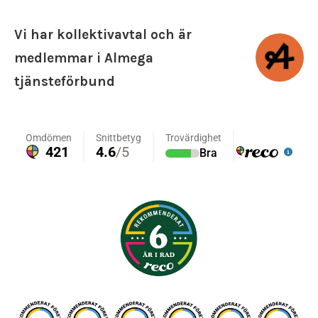
Haninge
Jordbro
Vi har kollektivavtal och är
Norsborg
medlemmar i Almega
Orminge
tjänsteförbund
Rönninge
Salem
Sickla
Skogås
Trångsund
Tullinge
Tumba
Tungelsta
Vingåker
Vårby
Västerhaninge