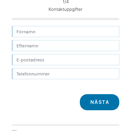
1/4
Flyttfirma Gränna
Kontaktuppgifter
Flyttfirma Gustavsberg
Flyttfirma Göteborg Stockholm
Flyttfirma Hallsberg
Flyttfirma Hallstahammar
Flyttfirma Haninge
Flyttfirma Huddinge
Flyttfirma Järna
Flyttfirma Karlskoga
Flyttfirma Kinda
Flyttfirma Kumla
Flyttfirma Kungsör
Flyttfirma Köpenhamn
Flyttfirma Köping
NÄSTA
Flyttfirma Lindesberg
Flyttfirma Långflytt
Flyttfirma Malmköping
Flyttfirma Malmö Stockholm