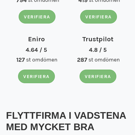
794
st omdömen
419
st omdömen
Flyttfirma Tumba
Flyttfirma Tyresö
VERIFIERA
VERIFIERA
Flyttfirma utomlands
Flyttfirma Vimmerby
Flyttfirma Vingåker
Eniro
Trustpilot
Flyttfirma Ydre
Flyttfirma Åkers Styckebruk
4.64 / 5
4.8 / 5
Flyttfirma Åland
127
st omdömen
287
st omdömen
Flyttfirma Åtvidaberg
Flyttfirma Ödeshög
VERIFIERA
VERIFIERA
Flyttfirma Söderort
Flyttfirma Södermanland
Flyttfirma Västmanland
Flyttfirma Östergötland
Internationell flyttfirma
FLYTTFIRMA I VADSTENA
FLYTTSTÄDNING
Flyttstädning Norrköping
TJÄNSTER
MED MYCKET BRA
Flyttstädning Linköping
Bohagsflytt
KONTAKT