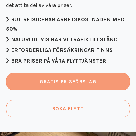
det att ta del av våra priser.
Flyttstädning Valdemarsvik
Flyttstädning Borensberg
RUT REDUCERAR ARBETSKOSTNADEN MED
Flyttstädning Mariefred
50%
Flyttstädning Vingåker
Flyttstädning Ödeshög
NATURLIGTVIS HAR VI TRAFIKTILLSTÅND
Flyttstädning Vadstena
ERFORDERLIGA FÖRSÄKRINGAR FINNS
Flyttstädning Östergötland
Flyttstädning Södermanland
BRA PRISER PÅ VÅRA FLYTTJÄNSTER
GRATIS PRISFÖRSLAG
BOKA FLYTT