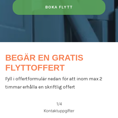
Flyttfirma Katrineholm
BOKA FLYTT
Flyttfirma Strängnäs
Flyttfirma Valdemarsvik
Flyttfirma Västervik
Flyttfirma Vadstena
Flyttfirma Jönköping
Flyttfirma Aneby
Flyttfirma Arboga
Flyttfirma Askersund
BEGÄR EN GRATIS
Flyttfirma Boxholm
FLYTTOFFERT
Flyttfirma Degerfors
Flyttfirma Eksjö
Fyll i offertformulär nedan för att inom max 2
Flyttfirma Enköping
Flyttfirma Europa
timmar erhålla en skriftlig offert
Flyttfirma Fagersta
Flyttfirma Finland
1/4
Flyttfirma Fjugesta
Kontaktuppgifter
Flyttfirma Flen
Flyttfirma Gnesta