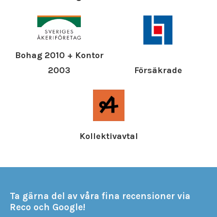
Bohag 2010 + Kontor
Försäkrade
2003
Kollektivavtal
Ta gärna del av våra fina recensioner via
Reco och Google!