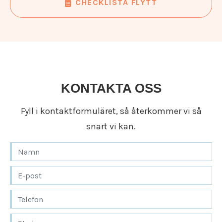
CHECKLISTA FLYTT
i ordning, och med den gamla utflyttade
bostaden kan vi utföra en
flyttstädning
om
så önskas.
Varmt välkommen till en trygg flyttfirma i
Vadstena som sparar din rygg och din energi!
KONTAKTA OSS
Fyll i kontaktformuläret, så återkommer vi så
snart vi kan.