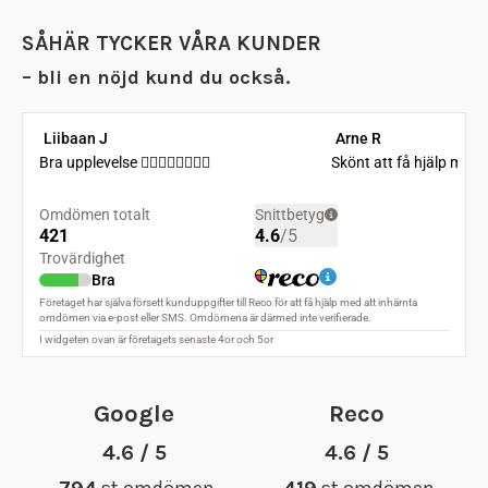
Flyttfirma Mariefred
SÅHÄR TYCKER VÅRA KUNDER
Flyttfirma Nacka
Flyttfirma Nora
– bli en nöjd kund du också.
Flyttfirma Norberg
Flyttfirma Norge
Flyttfirma Nykvarn
Flyttfirma Nynäshamn
Flyttfirma Nässjö
Flyttfirma Oxelösund
Flyttfirma Sala
Flyttfirma Saltsjöbaden
Flyttfirma Skinnskatteberg
Flyttfirma Skänninge
Flyttfirma Stockholm Tyskland
Flyttfirma Surahammar
Google
Reco
Flyttfirma Sverige
Flyttfirma Tranås
4.6 / 5
4.6 / 5
Flyttfirma Trosa