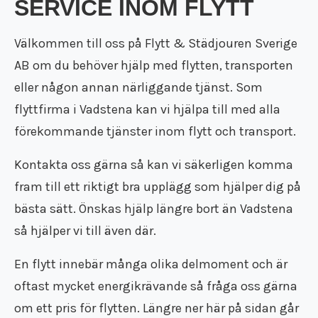
SERVICE INOM FLYTT
Flyttstädning Eskilstuna
Bortforsling
Kontakt
Flyttstädning Södertälje
GRATIS OFFERT
Flyttstädning
Flyttfirma pris
Flyttstädning Nyköping
Välkommen till oss på Flytt & Städjouren Sverige
Dödsbo
Flyttstädning pris
Flyttstädning Motala
AB om du behöver hjälp med flytten, transporten
Företagsflytt
Vi är en Reco flyttfirma
Flyttstädning Mjölby
Kontorsflytt
eller någon annan närliggande tjänst. Som
Kundomdömen
Flyttstädning Katrineholm
Distansflytt
Om oss
flyttfirma i Vadstena kan vi hjälpa till med alla
Flyttstädning Finspång
Utlandsflytt
Rutavdrag
Flyttstädning Strängnäs
förekommande tjänster inom flytt och transport.
Magasinering
Flytt försäkring
Flyttstädning Oxelösund
Återvinning
Trafiktillstånd
Flyttstädning Söderköping
Kontakta oss gärna så kan vi säkerligen komma
Återbruk
Kollektivavtal
Flyttstädning Gnesta
fram till ett riktigt bra upplägg som hjälper dig på
Flyttpackning
Användarvillkor
Flyttstädning Flen
Flyttkartonger
bästa sätt. Önskas hjälp längre bort än Vadstena
Anslut ditt företag
Flyttstädning Trosa
Byggstädning
Nyheter
så hjälper vi till även där.
Flyttstädning Järna
Företagsstädning
Flyttstädning Kungsör
Kontorsstädning
En flytt innebär många olika delmoment och är
Flyttstädning Nykvarn
Slutstädning
Flyttstädning Torshälla
oftast mycket energikrävande så fråga oss gärna
Städfirma
Flyttstädning Kolmården
om ett pris för flytten. Längre ner här på sidan går
Transportföretag
Flyttstädning Åtvidaberg