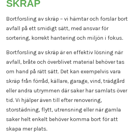
SKRÄP
Flyttfirma Katrineholm
Flytt försäkring
Flyttstädning Oxelösund
Återvinning
Flyttfirma Strängnäs
Trafiktillstånd
Flyttstädning Söderköping
Återbruk
Flyttfirma Valdemarsvik
Kollektivavtal
Bortforsling av skräp – vi hämtar och forslar bort
Flyttstädning Gnesta
Flyttpackning
Flyttfirma Västervik
Användarvillkor
Flyttstädning Flen
avfall på ett smidigt sätt, med ansvar för
Flyttkartonger
Flyttfirma Vadstena
Anslut ditt företag
Flyttstädning Trosa
Byggstädning
sortering, korrekt hantering och miljön i fokus.
Flyttfirma Jönköping
Nyheter
Flyttstädning Järna
Företagsstädning
Flyttfirma Aneby
Flyttstädning Kungsör
Bortforsling av skräp är en effektiv lösning när
Kontorsstädning
Flyttfirma Arboga
Flyttstädning Nykvarn
Slutstädning
avfall, bråte och överblivet material behöver tas
Flyttfirma Askersund
Flyttstädning Torshälla
Städfirma
Flyttfirma Boxholm
om hand på rätt sätt. Det kan exempelvis vara
Flyttstädning Kolmården
Transportföretag
Flyttfirma Degerfors
Flyttstädning Åtvidaberg
skräp från förråd, källare, garage, vind, trädgård
Flyttfirma Eksjö
Flyttstädning Valdemarsvik
eller andra utrymmen där saker har samlats över
Flyttfirma Enköping
Flyttstädning Borensberg
tid. Vi hjälper även till efter renovering,
Flyttfirma Europa
Flyttstädning Mariefred
Flyttfirma Fagersta
storstädning, flytt, utrensning eller när gamla
Flyttstädning Vingåker
Flyttfirma Finland
Flyttstädning Ödeshög
saker helt enkelt behöver komma bort för att
Flyttfirma Fjugesta
Flyttstädning Vadstena
skapa mer plats.
Flyttfirma Flen
Flyttstädning Östergötland
Flyttfirma Gnesta