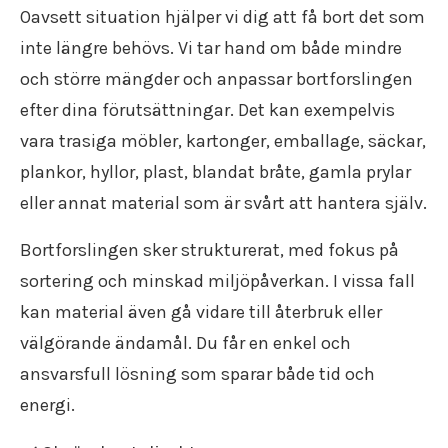
Flyttstädning Södermanland
Oavsett situation hjälper vi dig att få bort det som
Flyttfirma Gränna
inte längre behövs. Vi tar hand om både mindre
Flyttfirma Gustavsberg
Flyttfirma Göteborg Stockholm
och större mängder och anpassar bortforslingen
Flyttfirma Hallsberg
efter dina förutsättningar. Det kan exempelvis
Flyttfirma Hallstahammar
vara trasiga möbler, kartonger, emballage, säckar,
Flyttfirma Haninge
Flyttfirma Huddinge
plankor, hyllor, plast, blandat bråte, gamla prylar
Flyttfirma Järna
eller annat material som är svårt att hantera själv.
Flyttfirma Karlskoga
Flyttfirma Kinda
Bortforslingen sker strukturerat, med fokus på
Flyttfirma Kumla
sortering och minskad miljöpåverkan. I vissa fall
Flyttfirma Kungsör
kan material även gå vidare till återbruk eller
Flyttfirma Köpenhamn
välgörande ändamål. Du får en enkel och
Flyttfirma Köping
Flyttfirma Lindesberg
ansvarsfull lösning som sparar både tid och
Flyttfirma Långflytt
energi.
Flyttfirma Malmköping
Flyttfirma Malmö Stockholm