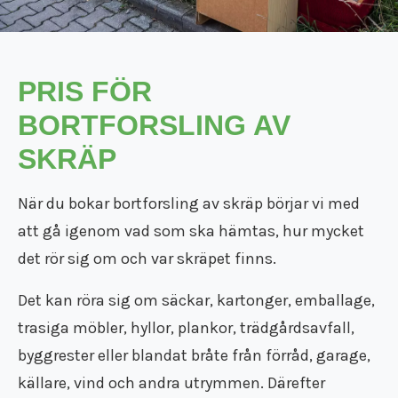
Flyttfirma Tumba
Flyttfirma Tyresö
Flyttfirma utomlands
Flyttfirma Vimmerby
PRIS FÖR
Flyttfirma Vingåker
Flyttfirma Ydre
BORTFORSLING AV
Flyttfirma Åkers Styckebruk
SKRÄP
Flyttfirma Åland
Flyttfirma Åtvidaberg
När du bokar bortforsling av skräp börjar vi med
Flyttfirma Ödeshög
Flyttfirma Söderort
att gå igenom vad som ska hämtas, hur mycket
Flyttfirma Södermanland
det rör sig om och var skräpet finns.
Flyttfirma Västmanland
Flyttfirma Östergötland
Det kan röra sig om säckar, kartonger, emballage,
Internationell flyttfirma
trasiga möbler, hyllor, plankor, trädgårdsavfall,
byggrester eller blandat bråte från förråd, garage,
källare, vind och andra utrymmen. Därefter