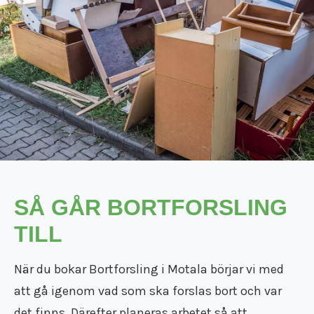
Flyttfirma Mariefred
Flyttfirma Nacka
Flyttfirma Nora
Flyttfirma Norberg
Flyttfirma Norge
Flyttfirma Nykvarn
Flyttfirma Nynäshamn
Flyttfirma Nässjö
Flyttfirma Oxelösund
Flyttfirma Sala
Flyttfirma Saltsjöbaden
Flyttfirma Skinnskatteberg
SÅ GÅR BORTFORSLING
Flyttfirma Skänninge
TILL
Flyttfirma Stockholm Tyskland
Flyttfirma Surahammar
När du bokar Bortforsling i Motala börjar vi med
Flyttfirma Sverige
Flyttfirma Tranås
att gå igenom vad som ska forslas bort och var
Flyttfirma Trosa
det finns. Därefter planeras arbetet så att