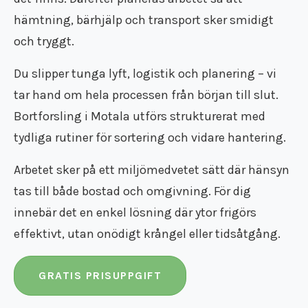
Flyttfirma Tumba
hämtning, bärhjälp och transport sker smidigt
Flyttfirma Tyresö
Flyttfirma utomlands
och tryggt.
Flyttfirma Vimmerby
Du slipper tunga lyft, logistik och planering – vi
Flyttfirma Vingåker
Flyttfirma Ydre
tar hand om hela processen från början till slut.
Flyttfirma Åkers Styckebruk
Bortforsling i Motala utförs strukturerat med
Flyttfirma Åland
tydliga rutiner för sortering och vidare hantering.
Flyttfirma Åtvidaberg
Flyttfirma Ödeshög
Arbetet sker på ett miljömedvetet sätt där hänsyn
Flyttfirma Söderort
tas till både bostad och omgivning. För dig
Flyttfirma Södermanland
Flyttfirma Västmanland
innebär det en enkel lösning där ytor frigörs
Flyttfirma Östergötland
effektivt, utan onödigt krångel eller tidsåtgång.
Internationell flyttfirma
GRATIS PRISUPPGIFT