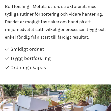
Flyttstädning Södermanland
Flyttfirma Gränna
Bortforsling i Motala utförs strukturerat, med
Flyttfirma Gustavsberg
tydliga rutiner för sortering och vidare hantering.
Flyttfirma Göteborg Stockholm
Där det är möjligt tas saker om hand på ett
Flyttfirma Hallsberg
miljömedvetet sätt, vilket gör processen trygg och
Flyttfirma Hallstahammar
Flyttfirma Haninge
enkel för dig från start till färdigt resultat.
Flyttfirma Huddinge
Flyttfirma Järna
Smidigt ordnat
Flyttfirma Karlskoga
Trygg bortforsling
Flyttfirma Kinda
Flyttfirma Kumla
Ordning skapas
Flyttfirma Kungsör
Flyttfirma Köpenhamn
Flyttfirma Köping
Flyttfirma Lindesberg
Flyttfirma Långflytt
Flyttfirma Malmköping
Flyttfirma Malmö Stockholm