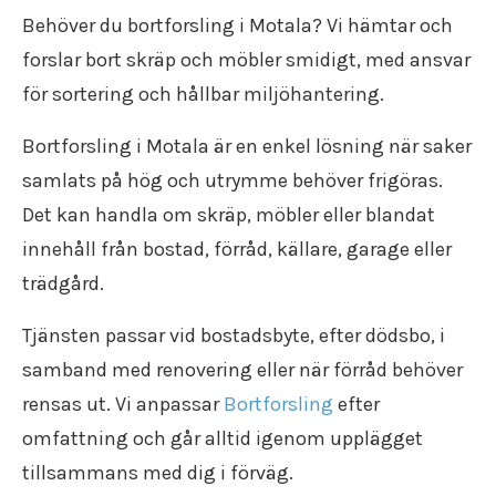
Flyttfirma Katrineholm
Flytt försäkring
Flyttstädning Oxelösund
Behöver du bortforsling i Motala? Vi hämtar och
Återvinning
Flyttfirma Strängnäs
Trafiktillstånd
Flyttstädning Söderköping
Återbruk
forslar bort skräp och möbler smidigt, med ansvar
Flyttfirma Valdemarsvik
Kollektivavtal
Flyttstädning Gnesta
Flyttpackning
Flyttfirma Västervik
Användarvillkor
för sortering och hållbar miljöhantering.
Flyttstädning Flen
Flyttkartonger
Flyttfirma Vadstena
Anslut ditt företag
Flyttstädning Trosa
Byggstädning
Flyttfirma Jönköping
Nyheter
Bortforsling i Motala är en enkel lösning när saker
Flyttstädning Järna
Företagsstädning
Flyttfirma Aneby
samlats på hög och utrymme behöver frigöras.
Flyttstädning Kungsör
Kontorsstädning
Flyttfirma Arboga
Flyttstädning Nykvarn
Det kan handla om skräp, möbler eller blandat
Slutstädning
Flyttfirma Askersund
Flyttstädning Torshälla
Städfirma
innehåll från bostad, förråd, källare, garage eller
Flyttfirma Boxholm
Flyttstädning Kolmården
Transportföretag
Flyttfirma Degerfors
trädgård.
Flyttstädning Åtvidaberg
Flyttfirma Eksjö
Flyttstädning Valdemarsvik
Flyttfirma Enköping
Tjänsten passar vid bostadsbyte, efter dödsbo, i
Flyttstädning Borensberg
Flyttfirma Europa
samband med renovering eller när förråd behöver
Flyttstädning Mariefred
Flyttfirma Fagersta
Flyttstädning Vingåker
rensas ut. Vi anpassar
Bortforsling
efter
Flyttfirma Finland
Flyttstädning Ödeshög
omfattning och går alltid igenom upplägget
Flyttfirma Fjugesta
Flyttstädning Vadstena
Flyttfirma Flen
tillsammans med dig i förväg.
Flyttstädning Östergötland
Flyttfirma Gnesta