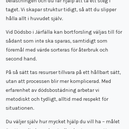
belastningen och du får hjälp att ta ett steg i
Flyttfirma Tumba
taget. Vi skapar struktur tidigt, så att du slipper
Flyttfirma Tyresö
Flyttfirma utomlands
hålla allt i huvudet själv.
Flyttfirma Vimmerby
Flyttfirma Vingåker
Vid Dödsbo i Järfälla kan bortforsling väljas till för
Flyttfirma Ydre
sådant som inte ska sparas, samtidigt som
Flyttfirma Åkers Styckebruk
föremål med värde sorteras för återbruk och
Flyttfirma Åland
second hand.
Flyttfirma Åtvidaberg
Flyttfirma Ödeshög
På så sätt tas resurser tillvara på ett hållbart sätt,
Flyttfirma Söderort
Flyttfirma Södermanland
utan att processen blir mer komplicerad. Med
Flyttfirma Västmanland
erfarenhet av dödsbostädning arbetar vi
Flyttfirma Östergötland
metodiskt och tydligt, alltid med respekt för
Internationell flyttfirma
situationen.
Du väljer själv hur mycket hjälp du vill ha – målet