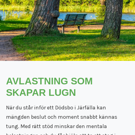
Flyttfirma Mariefred
Flyttfirma Nacka
Flyttfirma Nora
Flyttfirma Norberg
Flyttfirma Norge
Flyttfirma Nykvarn
Flyttfirma Nynäshamn
Flyttfirma Nässjö
Flyttfirma Oxelösund
Flyttfirma Sala
AVLASTNING SOM
Flyttfirma Saltsjöbaden
Flyttfirma Skinnskatteberg
SKAPAR LUGN
Flyttfirma Skänninge
Flyttfirma Stockholm Tyskland
När du står inför ett Dödsbo i Järfälla kan
Flyttfirma Surahammar
Flyttfirma Sverige
mängden beslut och moment snabbt kännas
Flyttfirma Tranås
tung. Med rätt stöd minskar den mentala
Flyttfirma Trosa