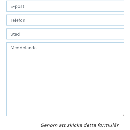
som känns genomtänkt och komplett.
Vill du fördjupa dig i helheten och läsa mer
om hur tjänsten fungerar i regionen?
Dödsbo
Stockholm
Genom att skicka detta formulär