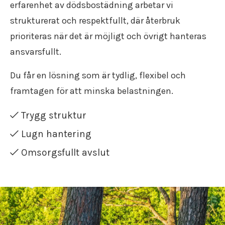
Flyttstädning Södermanland
erfarenhet av dödsbostädning arbetar vi
Flyttfirma Gränna
strukturerat och respektfullt, där återbruk
Flyttfirma Gustavsberg
prioriteras när det är möjligt och övrigt hanteras
Flyttfirma Göteborg Stockholm
Flyttfirma Hallsberg
ansvarsfullt.
Flyttfirma Hallstahammar
Flyttfirma Haninge
Du får en lösning som är tydlig, flexibel och
Flyttfirma Huddinge
framtagen för att minska belastningen.
Flyttfirma Järna
Flyttfirma Karlskoga
Trygg struktur
Flyttfirma Kinda
Lugn hantering
Flyttfirma Kumla
Flyttfirma Kungsör
Omsorgsfullt avslut
Flyttfirma Köpenhamn
Flyttfirma Köping
Flyttfirma Lindesberg
Flyttfirma Långflytt
Flyttfirma Malmköping
Flyttfirma Malmö Stockholm