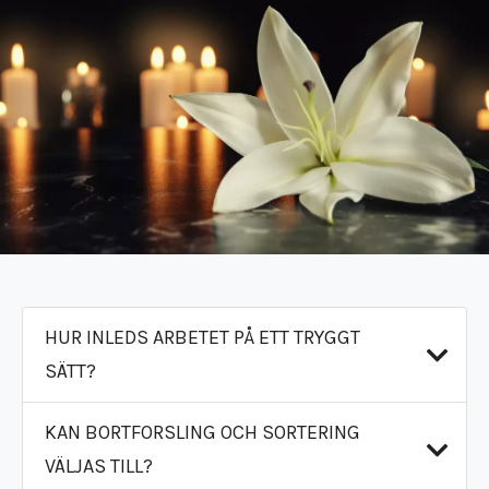
HUR INLEDS ARBETET PÅ ETT TRYGGT
SÄTT?
KAN BORTFORSLING OCH SORTERING
Vid Dödsbo i Järfälla börjar processen med en
VÄLJAS TILL?
lugn genomgång där du får full överblick.