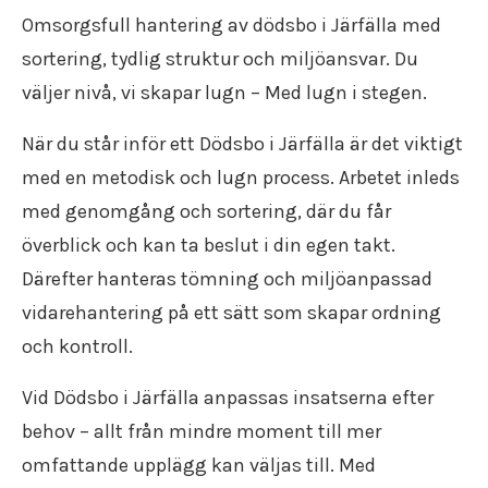
Flyttfirma Katrineholm
Flytt försäkring
Flyttstädning Oxelösund
Omsorgsfull hantering av dödsbo i Järfälla med
Återvinning
Flyttfirma Strängnäs
Trafiktillstånd
Flyttstädning Söderköping
Återbruk
sortering, tydlig struktur och miljöansvar. Du
Flyttfirma Valdemarsvik
Kollektivavtal
Flyttstädning Gnesta
Flyttpackning
Flyttfirma Västervik
Användarvillkor
väljer nivå, vi skapar lugn – Med lugn i stegen.
Flyttstädning Flen
Flyttkartonger
Flyttfirma Vadstena
Anslut ditt företag
Flyttstädning Trosa
Byggstädning
Flyttfirma Jönköping
Nyheter
När du står inför ett Dödsbo i Järfälla är det viktigt
Flyttstädning Järna
Företagsstädning
Flyttfirma Aneby
med en metodisk och lugn process. Arbetet inleds
Flyttstädning Kungsör
Kontorsstädning
Flyttfirma Arboga
Flyttstädning Nykvarn
med genomgång och sortering, där du får
Slutstädning
Flyttfirma Askersund
Flyttstädning Torshälla
Städfirma
överblick och kan ta beslut i din egen takt.
Flyttfirma Boxholm
Flyttstädning Kolmården
Transportföretag
Flyttfirma Degerfors
Därefter hanteras tömning och miljöanpassad
Flyttstädning Åtvidaberg
Flyttfirma Eksjö
Flyttstädning Valdemarsvik
vidarehantering på ett sätt som skapar ordning
Flyttfirma Enköping
Flyttstädning Borensberg
och kontroll.
Flyttfirma Europa
Flyttstädning Mariefred
Flyttfirma Fagersta
Flyttstädning Vingåker
Vid Dödsbo i Järfälla anpassas insatserna efter
Flyttfirma Finland
Flyttstädning Ödeshög
behov – allt från mindre moment till mer
Flyttfirma Fjugesta
Flyttstädning Vadstena
Flyttfirma Flen
omfattande upplägg kan väljas till. Med
Flyttstädning Östergötland
Flyttfirma Gnesta