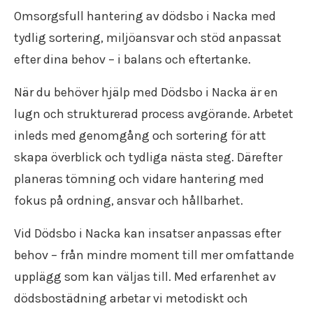
Flyttfirma Katrineholm
Flytt försäkring
Flyttstädning Oxelösund
Omsorgsfull hantering av dödsbo i Nacka med
Återvinning
Flyttfirma Strängnäs
Trafiktillstånd
Flyttstädning Söderköping
Återbruk
tydlig sortering, miljöansvar och stöd anpassat
Flyttfirma Valdemarsvik
Kollektivavtal
Flyttstädning Gnesta
Flyttpackning
Flyttfirma Västervik
Användarvillkor
efter dina behov – i balans och eftertanke.
Flyttstädning Flen
Flyttkartonger
Flyttfirma Vadstena
Anslut ditt företag
Flyttstädning Trosa
Byggstädning
Flyttfirma Jönköping
Nyheter
När du behöver hjälp med Dödsbo i Nacka är en
Flyttstädning Järna
Företagsstädning
Flyttfirma Aneby
lugn och strukturerad process avgörande. Arbetet
Flyttstädning Kungsör
Kontorsstädning
Flyttfirma Arboga
Flyttstädning Nykvarn
inleds med genomgång och sortering för att
Slutstädning
Flyttfirma Askersund
Flyttstädning Torshälla
Städfirma
skapa överblick och tydliga nästa steg. Därefter
Flyttfirma Boxholm
Flyttstädning Kolmården
Transportföretag
Flyttfirma Degerfors
planeras tömning och vidare hantering med
Flyttstädning Åtvidaberg
Flyttfirma Eksjö
Flyttstädning Valdemarsvik
fokus på ordning, ansvar och hållbarhet.
Flyttfirma Enköping
Flyttstädning Borensberg
Flyttfirma Europa
Vid Dödsbo i Nacka kan insatser anpassas efter
Flyttstädning Mariefred
Flyttfirma Fagersta
Flyttstädning Vingåker
behov – från mindre moment till mer omfattande
Flyttfirma Finland
Flyttstädning Ödeshög
upplägg som kan väljas till. Med erfarenhet av
Flyttfirma Fjugesta
Flyttstädning Vadstena
Flyttfirma Flen
dödsbostädning arbetar vi metodiskt och
Flyttstädning Östergötland
Flyttfirma Gnesta