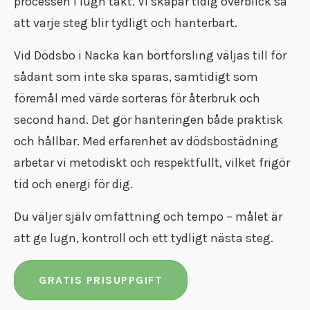
processen i lugn takt. Vi skapar tidig överblick så
Flyttfirma Tumba
att varje steg blir tydligt och hanterbart.
Flyttfirma Tyresö
Flyttfirma utomlands
Vid Dödsbo i Nacka kan bortforsling väljas till för
Flyttfirma Vimmerby
Flyttfirma Vingåker
sådant som inte ska sparas, samtidigt som
Flyttfirma Ydre
föremål med värde sorteras för återbruk och
Flyttfirma Åkers Styckebruk
second hand. Det gör hanteringen både praktisk
Flyttfirma Åland
och hållbar. Med erfarenhet av dödsbostädning
Flyttfirma Åtvidaberg
Flyttfirma Ödeshög
arbetar vi metodiskt och respektfullt, vilket frigör
Flyttfirma Söderort
tid och energi för dig.
Flyttfirma Södermanland
Flyttfirma Västmanland
Du väljer själv omfattning och tempo – målet är
Flyttfirma Östergötland
att ge lugn, kontroll och ett tydligt nästa steg.
Internationell flyttfirma
GRATIS PRISUPPGIFT