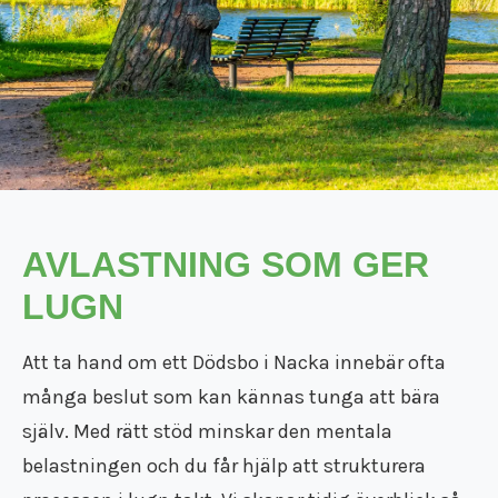
Flyttfirma Mariefred
Flyttfirma Nacka
Flyttfirma Nora
Flyttfirma Norberg
Flyttfirma Norge
Flyttfirma Nykvarn
Flyttfirma Nynäshamn
Flyttfirma Nässjö
Flyttfirma Oxelösund
AVLASTNING SOM GER
Flyttfirma Sala
Flyttfirma Saltsjöbaden
LUGN
Flyttfirma Skinnskatteberg
Flyttfirma Skänninge
Att ta hand om ett Dödsbo i Nacka innebär ofta
Flyttfirma Stockholm Tyskland
många beslut som kan kännas tunga att bära
Flyttfirma Surahammar
Flyttfirma Sverige
själv. Med rätt stöd minskar den mentala
Flyttfirma Tranås
belastningen och du får hjälp att strukturera
Flyttfirma Trosa