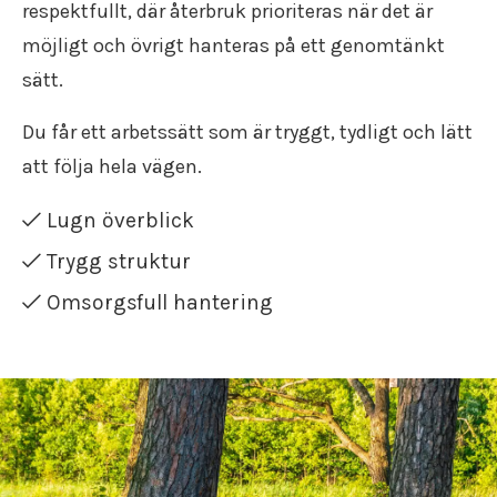
Flyttstädning Södermanland
respektfullt, där återbruk prioriteras när det är
Flyttfirma Gränna
möjligt och övrigt hanteras på ett genomtänkt
Flyttfirma Gustavsberg
sätt.
Flyttfirma Göteborg Stockholm
Flyttfirma Hallsberg
Du får ett arbetssätt som är tryggt, tydligt och lätt
Flyttfirma Hallstahammar
Flyttfirma Haninge
att följa hela vägen.
Flyttfirma Huddinge
Flyttfirma Järna
Lugn överblick
Flyttfirma Karlskoga
Trygg struktur
Flyttfirma Kinda
Flyttfirma Kumla
Omsorgsfull hantering
Flyttfirma Kungsör
Flyttfirma Köpenhamn
Flyttfirma Köping
Flyttfirma Lindesberg
Flyttfirma Långflytt
Flyttfirma Malmköping
Flyttfirma Malmö Stockholm