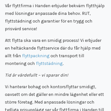
Flyttfirma Katrineholm
Flytt försäkring
Flyttstädning Oxelösund
Vår
flyttfirma i Handen
erbjuder bekväm flytthjälp
Återvinning
Flyttfirma Strängnäs
Trafiktillstånd
Flyttstädning Söderköping
Återbruk
med lösningar anpassade dina behov. RUT,
Flyttfirma Valdemarsvik
Kollektivavtal
Flyttstädning Gnesta
Flyttpackning
Flyttfirma Västervik
Användarvillkor
flyttstädning och garantier för en trygg och
Flyttstädning Flen
Flyttkartonger
Flyttfirma Vadstena
Anslut ditt företag
Flyttstädning Trosa
prisvärd service!
Byggstädning
Flyttfirma Jönköping
Nyheter
Flyttstädning Järna
Företagsstädning
Flyttfirma Aneby
Att flytta ska vara en smidig process! Vi erbjuder
Flyttstädning Kungsör
Kontorsstädning
Flyttfirma Arboga
Flyttstädning Nykvarn
en heltäckande flyttservice där du får hjälp med
Slutstädning
Flyttfirma Askersund
Flyttstädning Torshälla
Städfirma
allt från
flyttpackning
och transport till
Flyttfirma Boxholm
Flyttstädning Kolmården
Transportföretag
Flyttfirma Degerfors
montering och
flyttstädning
.
Flyttstädning Åtvidaberg
Flyttfirma Eksjö
Flyttstädning Valdemarsvik
Flyttfirma Enköping
Tid är värdefullt – vi sparar din!
Flyttstädning Borensberg
Flyttfirma Europa
Flyttstädning Mariefred
Vi hanterar bohag och
kontorsflyttar
smidigt,
Flyttfirma Fagersta
Flyttstädning Vingåker
Flyttfirma Finland
oavsett om det gäller en mindre lägenhet eller ett
Flyttstädning Ödeshög
Flyttfirma Fjugesta
Flyttstädning Vadstena
större företag. Med anpassade lösningar och
Flyttfirma Flen
Flyttstädning Östergötland
tydliga prisupplägg ser vår
flyttfirma i Handen
till
Flyttfirma Gnesta