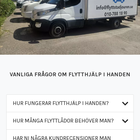
VANLIGA FRÅGOR OM FLYTTHJÄLP I HANDEN
HUR FUNGERAR FLYTTHJÄLP I HANDEN?
HUR MÅNGA FLYTTLÅDOR BEHÖVER MAN?
När du bokar flytthjälp i Handen ingår en
viktig trygghetsfaktor: försäkringar.
HAR NI NÅGRA KUNDRECENSIONER MAN