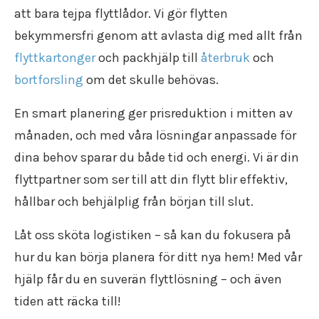
Flyttfirma Tumba
att bara tejpa flyttlådor. Vi gör flytten
Flyttfirma Tyresö
bekymmersfri genom att avlasta dig med allt från
Flyttfirma utomlands
flyttkartonger
och packhjälp till
återbruk
och
Flyttfirma Vimmerby
Flyttfirma Vingåker
bortforsling
om det skulle behövas.
Flyttfirma Ydre
Flyttfirma Åkers Styckebruk
En smart planering ger prisreduktion i mitten av
Flyttfirma Åland
månaden, och med våra lösningar anpassade för
Flyttfirma Åtvidaberg
dina behov sparar du både tid och energi. Vi är din
Flyttfirma Ödeshög
flyttpartner som ser till att din flytt blir effektiv,
Flyttfirma Söderort
Flyttfirma Södermanland
hållbar och behjälplig från början till slut.
Flyttfirma Västmanland
Flyttfirma Östergötland
Låt oss sköta logistiken – så kan du fokusera på
Internationell flyttfirma
hur du kan börja planera för ditt nya hem! Med vår
hjälp får du en suverän flyttlösning – och även
tiden att räcka till!