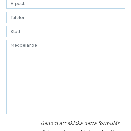
Omtalad flytthjälp ska vara enkel, säker och
processen smidig och trygg.
prisvärd.
Behöver du en hedervärd och
Vill du uppleva en flytt där du kan känna
högaktningsfull hantering? Inkom med en
samma trygghet från start till mål? Lämna
offertförfrågan
snarast – så hjälper vi dig
då in en
offertförfrågan
idag!
med respekt och omtanke.
Välkommen till oss på Flytt & Städjouren!
Flyttfirma Handen
Genom att skicka detta formulär