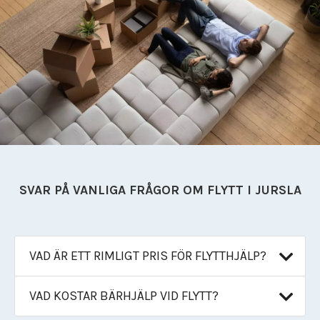
Flyttfirma Mariefred
Flyttfirma Nacka
Flyttfirma Nora
Flyttfirma Norberg
Flyttfirma Norge
Flyttfirma Nykvarn
Flyttfirma Nynäshamn
Flyttfirma Nässjö
Flyttfirma Oxelösund
Flyttfirma Sala
Flyttfirma Saltsjöbaden
SVAR PÅ VANLIGA FRÅGOR OM FLYTT I JURSLA
Flyttfirma Skinnskatteberg
Flyttfirma Skänninge
Flyttfirma Stockholm Tyskland
VAD ÄR ETT RIMLIGT PRIS FÖR FLYTTHJÄLP?
Flyttfirma Surahammar
Flyttfirma Sverige
Flyttfirma Tranås
VAD KOSTAR BÄRHJÄLP VID FLYTT?
Trygg hjälp till rätt pris — utan
Flyttfirma Trosa