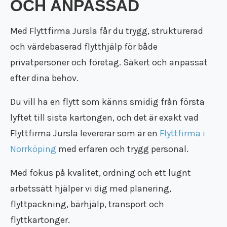
OCH ANPASSAD
Flyttfirma Katrineholm
Flytt försäkring
Flyttstädning Oxelösund
Återvinning
Flyttfirma Strängnäs
Trafiktillstånd
Flyttstädning Söderköping
Återbruk
Flyttfirma Valdemarsvik
Kollektivavtal
Med Flyttfirma Jursla får du trygg, strukturerad
Flyttstädning Gnesta
Flyttpackning
Flyttfirma Västervik
Användarvillkor
Flyttstädning Flen
och värdebaserad flytthjälp för både
Flyttkartonger
Flyttfirma Vadstena
Anslut ditt företag
Flyttstädning Trosa
Byggstädning
privatpersoner och företag. Säkert och anpassat
Flyttfirma Jönköping
Nyheter
Flyttstädning Järna
Företagsstädning
efter dina behov.
Flyttfirma Aneby
Flyttstädning Kungsör
Kontorsstädning
Flyttfirma Arboga
Flyttstädning Nykvarn
Slutstädning
Du vill ha en flytt som känns smidig från första
Flyttfirma Askersund
Flyttstädning Torshälla
Städfirma
Flyttfirma Boxholm
lyftet till sista kartongen, och det är exakt vad
Flyttstädning Kolmården
Transportföretag
Flyttfirma Degerfors
Flyttstädning Åtvidaberg
Flyttfirma Jursla levererar som är en
Flyttfirma i
Flyttfirma Eksjö
Flyttstädning Valdemarsvik
Norrköping
med erfaren och trygg personal.
Flyttfirma Enköping
Flyttstädning Borensberg
Flyttfirma Europa
Flyttstädning Mariefred
Med fokus på kvalitet, ordning och ett lugnt
Flyttfirma Fagersta
Flyttstädning Vingåker
arbetssätt hjälper vi dig med planering,
Flyttfirma Finland
Flyttstädning Ödeshög
Flyttfirma Fjugesta
flyttpackning, bärhjälp, transport och
Flyttstädning Vadstena
Flyttfirma Flen
Flyttstädning Östergötland
flyttkartonger.
Flyttfirma Gnesta