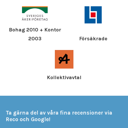
Bohag 2010 + Kontor
Försäkrade
2003
Kollektivavtal
Ta gärna del av våra fina recensioner via
Reco och Google!