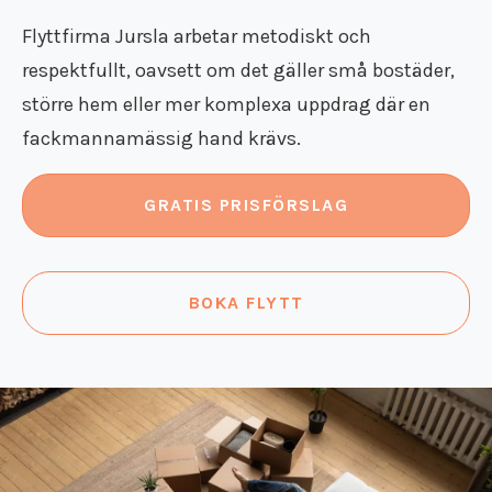
Flyttstädning Södermanland
Flyttfirma Gränna
Flyttfirma Jursla arbetar metodiskt och
Flyttfirma Gustavsberg
respektfullt, oavsett om det gäller små bostäder,
Flyttfirma Göteborg Stockholm
större hem eller mer komplexa uppdrag där en
Flyttfirma Hallsberg
Flyttfirma Hallstahammar
fackmannamässig hand krävs.
Flyttfirma Haninge
Flyttfirma Huddinge
GRATIS PRISFÖRSLAG
Flyttfirma Järna
Flyttfirma Karlskoga
Flyttfirma Kinda
Flyttfirma Kumla
BOKA FLYTT
Flyttfirma Kungsör
Flyttfirma Köpenhamn
Flyttfirma Köping
Flyttfirma Lindesberg
Flyttfirma Långflytt
Flyttfirma Malmköping
Flyttfirma Malmö Stockholm