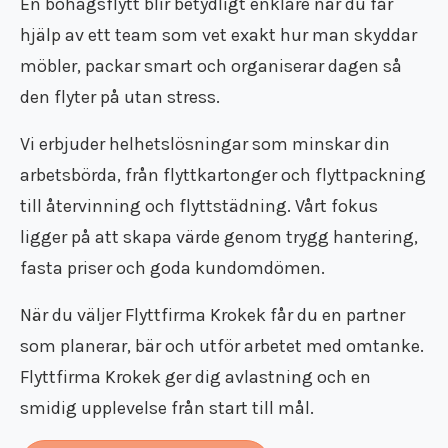
noggrant med återbruk, återvinning och
En bohagsflytt blir betydligt enklare när du får
smart, skonsamt och alltid med goda
fasta priser så du alltid vet vad du får. En
hjälp av ett team som vet exakt hur man skyddar
kundomdömen.
trygg, effektiv och kostnadseffektiv lösning
möbler, packar smart och organiserar dagen så
när månaden är tight.
den flyter på utan stress.
Kontakta oss idag för en snabb offert!
Boka din flyttstädning redan idag!
Vi erbjuder helhetslösningar som minskar din
arbetsbörda, från flyttkartonger och flyttpackning
till återvinning och flyttstädning. Vårt fokus
ligger på att skapa värde genom trygg hantering,
fasta priser och goda kundomdömen.
När du väljer Flyttfirma Krokek får du en partner
som planerar, bär och utför arbetet med omtanke.
Flyttfirma Krokek ger dig avlastning och en
smidig upplevelse från start till mål.