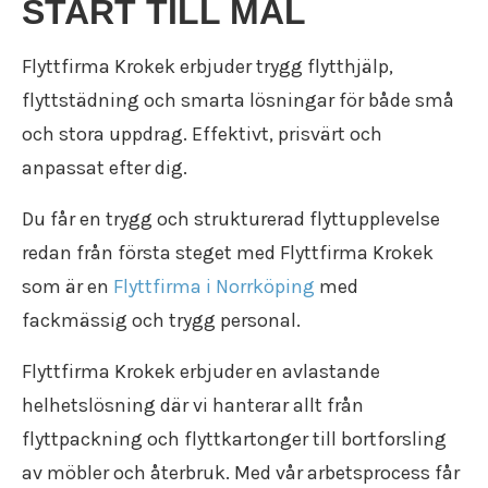
START TILL MÅL
Flyttfirma Katrineholm
Flytt försäkring
Flyttstädning Oxelösund
Återvinning
Flyttfirma Strängnäs
Trafiktillstånd
Flyttstädning Söderköping
Återbruk
Flyttfirma Valdemarsvik
Kollektivavtal
Flyttfirma Krokek erbjuder trygg flytthjälp,
Flyttstädning Gnesta
Flyttpackning
Flyttfirma Västervik
Användarvillkor
Flyttstädning Flen
flyttstädning och smarta lösningar för både små
Flyttkartonger
Flyttfirma Vadstena
Anslut ditt företag
Flyttstädning Trosa
Byggstädning
och stora uppdrag. Effektivt, prisvärt och
Flyttfirma Jönköping
Nyheter
Flyttstädning Järna
Företagsstädning
anpassat efter dig.
Flyttfirma Aneby
Flyttstädning Kungsör
Kontorsstädning
Flyttfirma Arboga
Flyttstädning Nykvarn
Slutstädning
Du får en trygg och strukturerad flyttupplevelse
Flyttfirma Askersund
Flyttstädning Torshälla
Städfirma
Flyttfirma Boxholm
redan från första steget med Flyttfirma Krokek
Flyttstädning Kolmården
Transportföretag
Flyttfirma Degerfors
Flyttstädning Åtvidaberg
som är en
Flyttfirma i Norrköping
med
Flyttfirma Eksjö
Flyttstädning Valdemarsvik
fackmässig och trygg personal.
Flyttfirma Enköping
Flyttstädning Borensberg
Flyttfirma Europa
Flyttstädning Mariefred
Flyttfirma Krokek erbjuder en avlastande
Flyttfirma Fagersta
Flyttstädning Vingåker
helhetslösning där vi hanterar allt från
Flyttfirma Finland
Flyttstädning Ödeshög
Flyttfirma Fjugesta
flyttpackning och flyttkartonger till bortforsling
Flyttstädning Vadstena
Flyttfirma Flen
Flyttstädning Östergötland
av möbler och återbruk. Med vår arbetsprocess får
Flyttfirma Gnesta