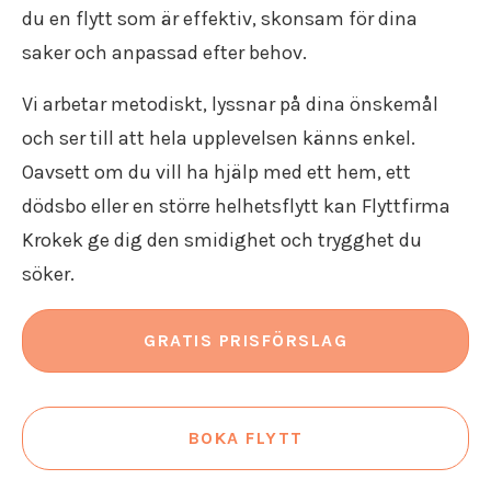
Flyttstädning Södermanland
du en flytt som är effektiv, skonsam för dina
Flyttfirma Gränna
saker och anpassad efter behov.
Flyttfirma Gustavsberg
Flyttfirma Göteborg Stockholm
Vi arbetar metodiskt, lyssnar på dina önskemål
Flyttfirma Hallsberg
Flyttfirma Hallstahammar
och ser till att hela upplevelsen känns enkel.
Flyttfirma Haninge
Oavsett om du vill ha hjälp med ett hem, ett
Flyttfirma Huddinge
dödsbo eller en större helhetsflytt kan Flyttfirma
Flyttfirma Järna
Krokek ge dig den smidighet och trygghet du
Flyttfirma Karlskoga
Flyttfirma Kinda
söker.
Flyttfirma Kumla
Flyttfirma Kungsör
GRATIS PRISFÖRSLAG
Flyttfirma Köpenhamn
Flyttfirma Köping
Flyttfirma Lindesberg
Flyttfirma Långflytt
BOKA FLYTT
Flyttfirma Malmköping
Flyttfirma Malmö Stockholm