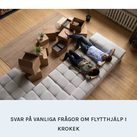
Flyttfirma Mariefred
Flyttfirma Nacka
Flyttfirma Nora
Flyttfirma Norberg
Flyttfirma Norge
Flyttfirma Nykvarn
Flyttfirma Nynäshamn
Flyttfirma Nässjö
Flyttfirma Oxelösund
Flyttfirma Sala
Flyttfirma Saltsjöbaden
Flyttfirma Skinnskatteberg
Flyttfirma Skänninge
Flyttfirma Stockholm Tyskland
Flyttfirma Surahammar
Flyttfirma Sverige
SVAR PÅ VANLIGA FRÅGOR OM FLYTTHJÄLP I
Flyttfirma Tranås
KROKEK
Flyttfirma Trosa