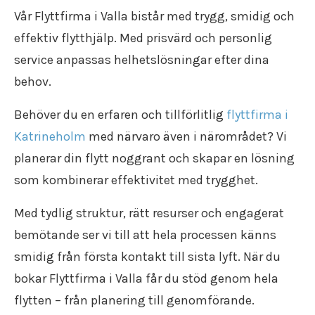
Flyttfirma Katrineholm
Flytt försäkring
Flyttstädning Oxelösund
Vår Flyttfirma i Valla bistår med trygg, smidig och
Återvinning
Flyttfirma Strängnäs
Trafiktillstånd
Flyttstädning Söderköping
Återbruk
effektiv flytthjälp. Med prisvärd och personlig
Flyttfirma Valdemarsvik
Kollektivavtal
Flyttstädning Gnesta
Flyttpackning
Flyttfirma Västervik
Användarvillkor
service anpassas helhetslösningar efter dina
Flyttstädning Flen
Flyttkartonger
Flyttfirma Vadstena
Anslut ditt företag
Flyttstädning Trosa
behov.
Byggstädning
Flyttfirma Jönköping
Nyheter
Flyttstädning Järna
Företagsstädning
Flyttfirma Aneby
Behöver du en erfaren och tillförlitlig
flyttfirma i
Flyttstädning Kungsör
Kontorsstädning
Flyttfirma Arboga
Flyttstädning Nykvarn
Katrineholm
med närvaro även i närområdet? Vi
Slutstädning
Flyttfirma Askersund
Flyttstädning Torshälla
Städfirma
planerar din flytt noggrant och skapar en lösning
Flyttfirma Boxholm
Flyttstädning Kolmården
Transportföretag
Flyttfirma Degerfors
som kombinerar effektivitet med trygghet.
Flyttstädning Åtvidaberg
Flyttfirma Eksjö
Flyttstädning Valdemarsvik
Flyttfirma Enköping
Med tydlig struktur, rätt resurser och engagerat
Flyttstädning Borensberg
Flyttfirma Europa
bemötande ser vi till att hela processen känns
Flyttstädning Mariefred
Flyttfirma Fagersta
Flyttstädning Vingåker
smidig från första kontakt till sista lyft. När du
Flyttfirma Finland
Flyttstädning Ödeshög
bokar Flyttfirma i Valla får du stöd genom hela
Flyttfirma Fjugesta
Flyttstädning Vadstena
Flyttfirma Flen
flytten – från planering till genomförande.
Flyttstädning Östergötland
Flyttfirma Gnesta