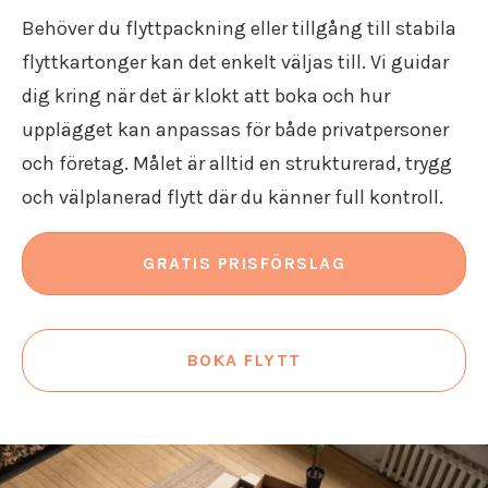
Flyttstädning Södermanland
Flyttfirma Gränna
Behöver du flyttpackning eller tillgång till stabila
Flyttfirma Gustavsberg
flyttkartonger kan det enkelt väljas till. Vi guidar
Flyttfirma Göteborg Stockholm
dig kring när det är klokt att boka och hur
Flyttfirma Hallsberg
upplägget kan anpassas för både privatpersoner
Flyttfirma Hallstahammar
Flyttfirma Haninge
och företag. Målet är alltid en strukturerad, trygg
Flyttfirma Huddinge
och välplanerad flytt där du känner full kontroll.
Flyttfirma Järna
Flyttfirma Karlskoga
GRATIS PRISFÖRSLAG
Flyttfirma Kinda
Flyttfirma Kumla
Flyttfirma Kungsör
Flyttfirma Köpenhamn
BOKA FLYTT
Flyttfirma Köping
Flyttfirma Lindesberg
Flyttfirma Långflytt
Flyttfirma Malmköping
Flyttfirma Malmö Stockholm