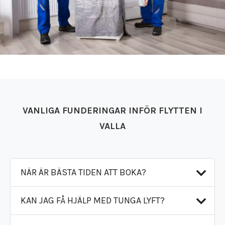
VANLIGA FUNDERINGAR INFÖR FLYTTEN I
VALLA
NÄR ÄR BÄSTA TIDEN ATT BOKA?
KAN JAG FÅ HJÄLP MED TUNGA LYFT?
För att säkra rätt resurser rekommenderar vi
att du bokar Flyttfirma i Valla så snart