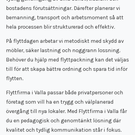
Flyttfirma Tumba
bostadens förutsättningar. Därefter planerar vi
Flyttfirma Tyresö
bemanning, transport och arbetsmoment så att
Flyttfirma utomlands
Flyttfirma Vimmerby
hela processen blir strukturerad och effektiv.
Flyttfirma Vingåker
Flyttfirma Ydre
På flyttdagen arbetar vi metodiskt med skydd av
Flyttfirma Åkers Styckebruk
möbler, säker lastning och noggrann lossning.
Flyttfirma Åland
Behöver du hjälp med flyttpackning kan det väljas
Flyttfirma Åtvidaberg
till för att skapa bättre ordning och spara tid inför
Flyttfirma Ödeshög
Flyttfirma Söderort
flytten.
Flyttfirma Södermanland
Flyttfirma Västmanland
Flyttfirma i Valla passar både privatpersoner och
Flyttfirma Östergötland
företag som vill ha en trygg och välplanerad
Internationell flyttfirma
övergång till nya lokaler. Med Flyttfirma i Valla får
du en pedagogisk och genomtänkt lösning där
kvalitet och tydlig kommunikation står i fokus.